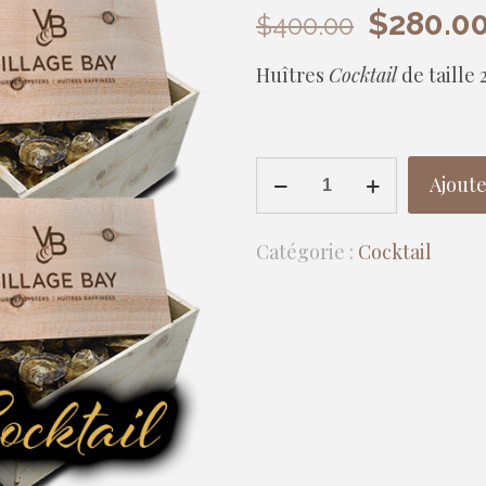
Le
$
280.0
$
400.00
prix
Huîtres
Cocktail
de taille 
initial
était :
$400.00
quantité
Ajoute
de
Huîtres
Catégorie :
Cocktail
-
Cocktail
-
400
unités