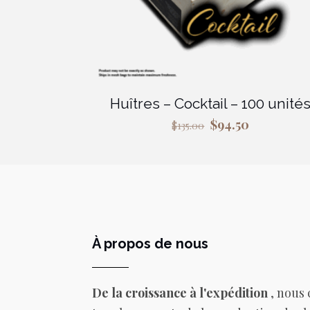
Huîtres – Cocktail – 100 unité
Le
Le
$
94.50
$
135.00
prix
prix
initial
actuel
était :
est :
$135.00.
$94.50.
À propos de nous
De la croissance à l'expédition
, nous 