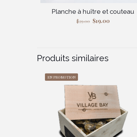
Planche à huître et couteau
Le
Le
$
19.00
$
29.00
prix
prix
initial
actuel
était :
est :
Produits similaires
$29.00.
$19.00.
EN PROMOTION