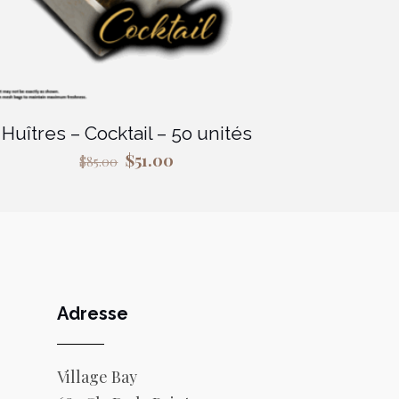
Huîtres – Cocktail – 5o unités
Le
Le
$
51.00
$
85.00
prix
prix
initial
actuel
était :
est :
$85.00.
$51.00.
Adresse
Village Bay