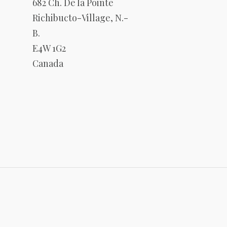
682 Ch. De la Pointe
Richibucto-Village, N.-
B.
E4W 1G2
Canada