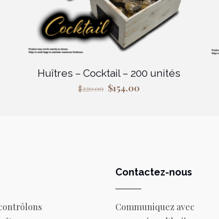
s
Huîtres – Cocktail – 200 unités
Le
Le
$
154.00
$
220.00
prix
prix
initial
actuel
était :
est :
$220.00.
$154.00.
Contactez-nous
contrôlons
Communiquez avec