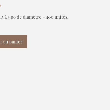
Le
0
prix
2,5 à 3 po de diamètre – 400 unités.
actuel
est :
.
$280.00.
r au panier